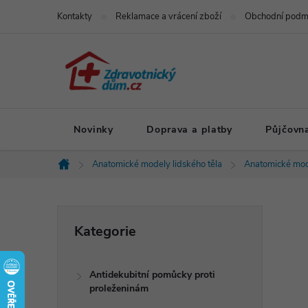
Přejít
Kontakty
Reklamace a vrácení zboží
Obchodní podm
na
obsah
Novinky
Doprava a platby
Půjčovn
Anatomické modely lidského těla
Anatomické mod
Domů
P
Přeskočit
Kategorie
kategorie
o
Antidekubitní pomůcky proti
s
proleženinám