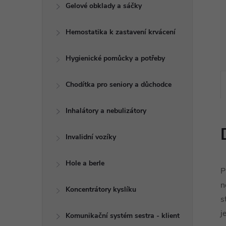
e
Gelové obklady a sáčky
l
Hemostatika k zastavení krvácení
Hygienické pomůcky a potřeby
Chodítka pro seniory a důchodce
Inhalátory a nebulizátory
Invalidní vozíky
Hole a berle
P
n
Koncentrátory kyslíku
s
j
Komunikační systém sestra - klient