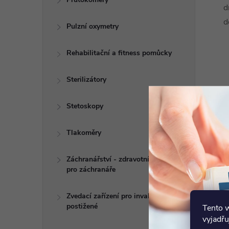
d
d
Pulzní oxymetry
Rehabilitační a fitness pomůcky
Sterilizátory
Stetoskopy
Tlakoměry
Záchranářství - zdravotní potřeby
pro záchranáře
Zvedací zařízení pro invalidy a
postižené
Tento 
vyjadřu