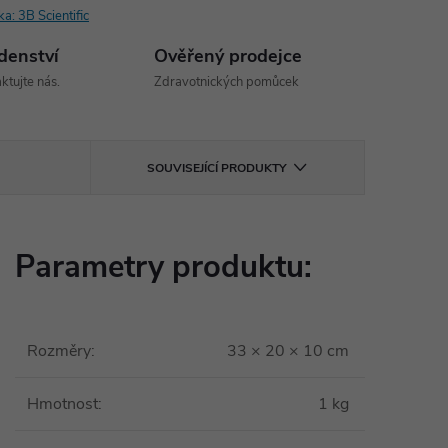
ka:
3B Scientific
denství
Ověřený prodejce
ktujte nás.
Zdravotnických pomůcek
SOUVISEJÍCÍ PRODUKTY
Parametry produktu:
Rozměry
:
33 × 20 × 10 cm
Hmotnost
:
1 kg