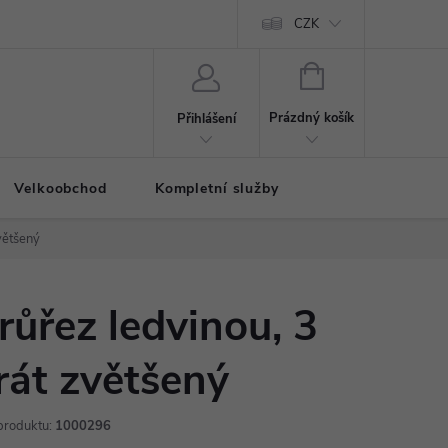
CZK
NÁKUPNÍ
KOŠÍK
Prázdný košík
Přihlášení
Velkoobchod
Kompletní služby
většený
růřez ledvinou, 3
rát zvětšený
produktu:
1000296