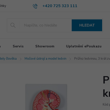
+420 725 323 111
ínky
HLEDAT
a
Servis
Showroom
Uplatnění ePoukazu
ely člověka
Močové ústrojí a model ledvin
Průřez ledvinou, 3 krát z
P
k
Kód 