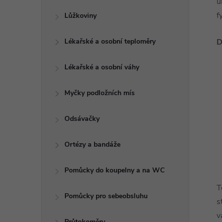
u
f
Lůžkoviny
Lékařské a osobní teploměry
D
Lékařské a osobní váhy
Myčky podložních mís
Odsávačky
Ortézy a bandáže
Pomůcky do koupelny a na WC
T
Pomůcky pro sebeobsluhu
s
v
Průtokoměry