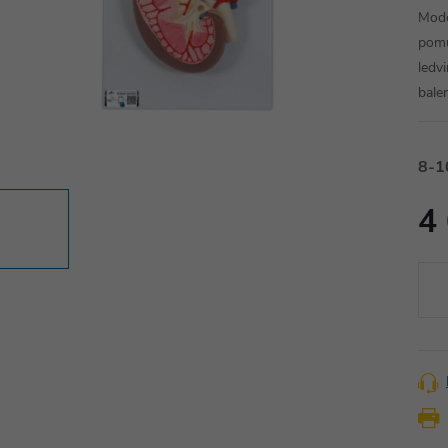
Mode
pomů
ledvi
bale
8-1
4
Měr
cena