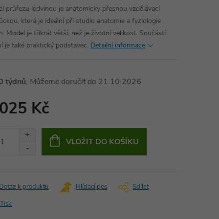
l průřezu ledvinou je anatomicky přesnou vzdělávací
ckou, která je ideální při studiu anatomie a fyziologie
n. Model je třikrát větší, než je životní velikost. Součástí
ní je také praktický podstavec.
Detailní informace
0 týdnů
21.10.2026
 025 Kč
ná
:
VLOŽIT DO KOŠÍKU
Dotaz k produktu
Hlídací pes
Sdílet
Tisk