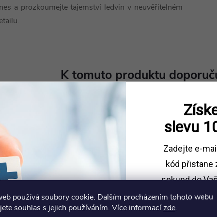
nes a prozkoumejte tajemství ledvin v neuvěřitelném
etailu.
K tomuto produktu doporuču
Získe
slevu
1
Zadejte e-mai
kód
přistane 
sekund do Vaš
web používá soubory cookie. Dalším procházením tohoto webu
Sleva platí př
jete souhlas s jejich používáním. Více informací
zde
.
1500 