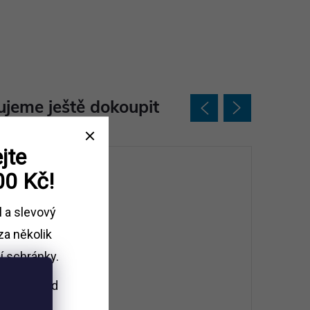
jeme ještě dokoupit
jte
00 Kč!
l a slevový
za několik
í schránky.
i nákupu
nad
Kč.