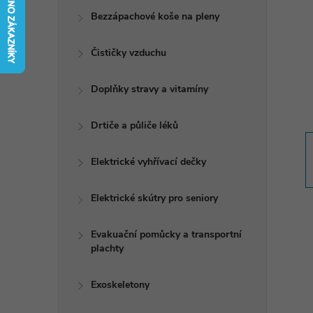
t
Bezzápachové koše na pleny
r
Čističky vzduchu
a
Doplňky stravy a vitamíny
n
Drtiče a půliče léků
n
Elektrické vyhřívací dečky
í
Elektrické skútry pro seniory
p
Evakuační pomůcky a transportní
plachty
a
n
Exoskeletony