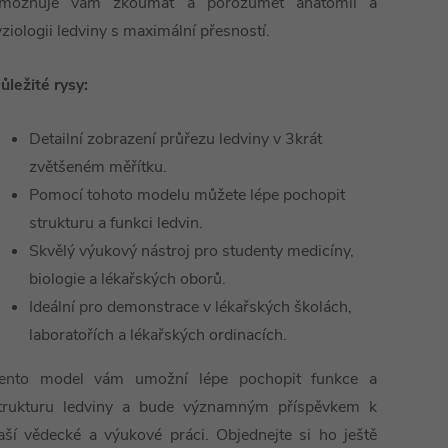
možňuje vám zkoumat a porozumět anatomii a
yziologii ledviny s maximální přesností.
ůležité rysy:
Detailní zobrazení průřezu ledviny v 3krát
zvětšeném měřítku.
Pomocí tohoto modelu můžete lépe pochopit
strukturu a funkci ledvin.
Skvělý výukový nástroj pro studenty medicíny,
biologie a lékařských oborů.
Ideální pro demonstrace v lékařských školách,
laboratořích a lékařských ordinacích.
ento model vám umožní lépe pochopit funkce a
trukturu ledviny a bude významným příspěvkem k
aší vědecké a výukové práci. Objednejte si ho ještě