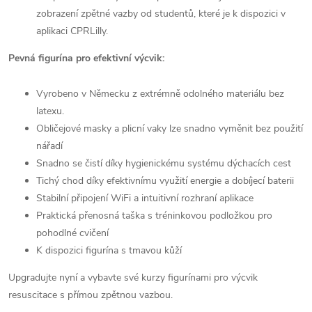
zobrazení zpětné vazby od studentů, které je k dispozici v
aplikaci CPRLilly.
Pevná figurína pro efektivní výcvik:
Vyrobeno v Německu z extrémně odolného materiálu bez
latexu.
Obličejové masky a plicní vaky lze snadno vyměnit bez použití
nářadí
Snadno se čistí díky hygienickému systému dýchacích cest
Tichý chod díky efektivnímu využití energie a dobíjecí baterii
Stabilní připojení WiFi a intuitivní rozhraní aplikace
Praktická přenosná taška s tréninkovou podložkou pro
pohodlné cvičení
K dispozici figurína s tmavou kůží
Upgradujte nyní a vybavte své kurzy figurínami pro výcvik
resuscitace s přímou zpětnou vazbou.