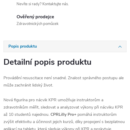
Nevíte si rady? Kontaktujte nás.
Ověřený prodejce
Zdravotnických pomůcek
Popis produktu
Detailní popis produktu
Provádění resuscitace není snadné. Znalost správného postupu ale
může zachránit lidský život.
Nová figurína pro nácvik KPR umožňuje instruktorům a
zdravotníkům měřit, sledovat a analyzovat výkony při nácviku KPR
až 10 studentů najednou.
CPRLilly Pro+
pomáhá instruktorům
zvýšit efektivitu a účinnost jejich kurzů, díky propojení s bezplatnou
aplikací na tabletu, která sleduje výkony při KPR a poskytuje