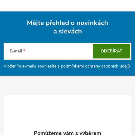
Mějte přehled o novinkách
a slevách
Z
á
E-mail
ODEBÍRAT
p
Vložením e-mailu souhlasíte s
podmínkami ochrany osobních údajů
a
t
í