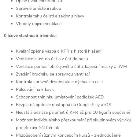
Úplné uvolnění hrudníku
Správné umístění rukou
Kontrola tahu čelistí a záklonu hlavy
Vhodný objem ventilace
Klíčové vlastnosti tréninku:
Kvalitní zpětná vazba o KPR s historií hlášení
Ventilace z úst do úst a z úst do nosu
Ventilace pomocí obličejového štítu, kapesní masky a BVM
Zvedání hrudníku se správnou ventilací
Kontrola správné desobstukce dýchacích cest
Pulsování na krkavici
Schopnost tréninku umísťování podložek AED
Bezplatná aplikace dostupná na Google Play a iOS
Neustálá analýza parametrů KPR až pro 10 figurín současně
Možnost individuálního přezkoumání při skupinovém výcviku
pro efektivnější trénink
Přizpůsobení různým koncepcím kurzů - zjednodušené