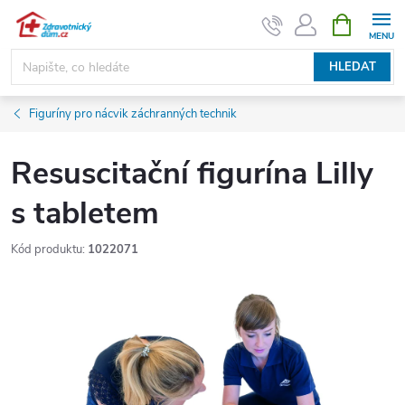
Přejít
NÁKUPNÍ
KOŠÍK
na
obsah
HLEDAT
Figuríny pro nácvik záchranných technik
Resuscitační figurína Lilly
s tabletem
Kód produktu:
1022071