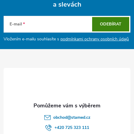
a slevách
Z
á
E-mail
ODEBÍRAT
p
Vložením e-mailu souhlasíte s
podmínkami ochrany osobních údajů
a
t
í
obchod
@
stamed.cz
+420 725 323 111