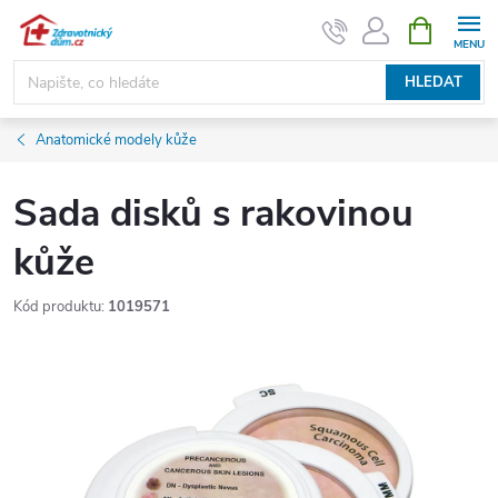
Přejít
NÁKUPNÍ
KOŠÍK
na
obsah
HLEDAT
Anatomické modely kůže
Sada disků s rakovinou
kůže
Kód produktu:
1019571