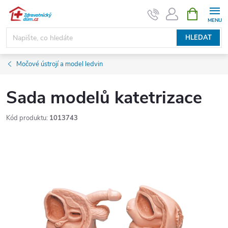
Přejít
NÁKUPNÍ
KOŠÍK
na
obsah
HLEDAT
Močové ústrojí a model ledvin
Sada modelů katetrizace
Kód produktu:
1013743