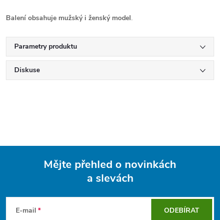
Balení obsahuje mužský i ženský model
.
Parametry produktu
Diskuse
Mějte přehled o novinkách
a slevách
Z
á
E-mail
ODEBÍRAT