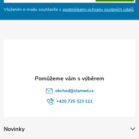
p
Vložením e-mailu souhlasíte s
podmínkami ochrany osobních údajů
a
t
í
obchod
@
stamed.cz
+420 725 323 111
Novinky