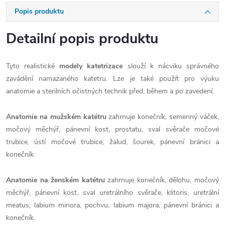
Popis produktu
Detailní popis produktu
Tyto realistické
modely katetrizace
slouží k nácviku správného
zavádění namazaného katetru. Lze je také použít pro výuku
anatomie a sterilních očistných technik před, během a po zavedení.
Anatomie na mužském katétru
zahrnuje konečník, semenný váček,
močový měchýř, pánevní kost, prostatu, sval svěrače močové
trubice, ústí močové trubice, žalud, šourek, pánevní bránici a
konečník.
Anatomie na ženském katétru
zahrnuje konečník, dělohu, močový
měchýř, pánevní kost, sval uretrálního svěrače, klitoris, uretrální
meatus, labium minora, pochvu, labium majora, pánevní bránici a
konečník.