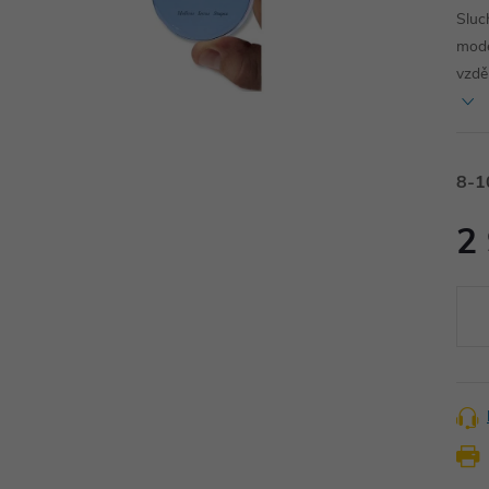
Sluc
model
vzdě
8-1
2
Měr
cena