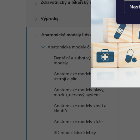
Zdravotnický a lékařský nábytek
Nast
Výprodej
Anatomické modely lidského těla
Anatomické modely člověka
Dentální a zubní výukové
modely
Anatomické modely dýchací
ústrojí a plic
Anatomické modely hlavy,
mozku, nervový systém
Anatomické modely kostí a
kloubů
Anatomické modely kůže
3D model lidské lebky