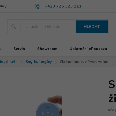
+420 725 323 111
ínky
HLEDAT
a
Servis
Showroom
Uplatnění ePoukazu
ely člověka
Smyslové orgány
Sluchové kůstky v životní velikosti
S
ž
Kód 