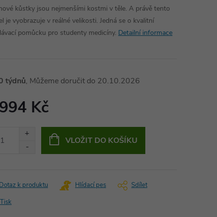
hové kůstky jsou nejmenšími kostmi v těle. A právě tento
 je vyobrazuje v reálné velikosti. Jedná se o kvalitní
lávací pomůcku pro studenty medicíny.
Detailní informace
0 týdnů
20.10.2026
 994 Kč
ná
:
VLOŽIT DO KOŠÍKU
Dotaz k produktu
Hlídací pes
Sdílet
Tisk