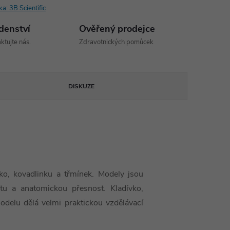
ka:
3B Scientific
denství
Ověřený prodejce
ktujte nás.
Zdravotnických pomůcek
DISKUZE
vko, kovadlinku a třmínek. Modely jsou
litu a anatomickou přesnost. Kladívko,
modelu dělá velmi praktickou vzdělávací