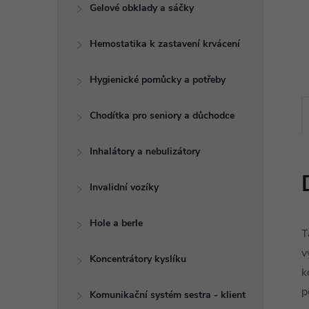
e
Gelové obklady a sáčky
l
Hemostatika k zastavení krvácení
Hygienické pomůcky a potřeby
Chodítka pro seniory a důchodce
Inhalátory a nebulizátory
Invalidní vozíky
Hole a berle
T
v
Koncentrátory kyslíku
k
p
Komunikační systém sestra - klient