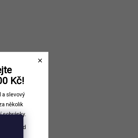
jte
00 Kč!
l a slevový
za několik
í schránky.
i nákupu
nad
Kč.