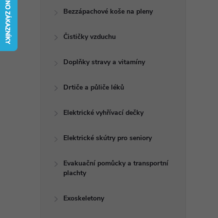
t
Bezzápachové koše na pleny
r
Čističky vzduchu
a
Doplňky stravy a vitamíny
n
Drtiče a půliče léků
n
Elektrické vyhřívací dečky
í
Elektrické skútry pro seniory
p
Evakuační pomůcky a transportní
plachty
a
n
Exoskeletony