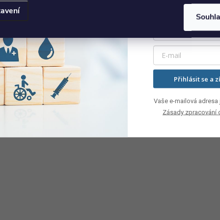
avení
Souhl
Přihlásit se a z
Vaše e-mailová adresa j
Zásady zpracování 