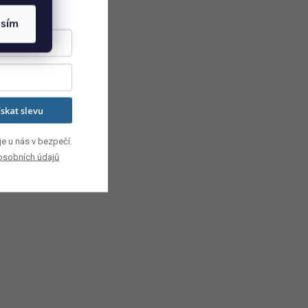
asím
ískat slevu
e u nás v bezpečí.
osobních údajů