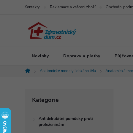
Přejít
Kontakty
Reklamace a vrácení zboží
Obchodní podm
na
obsah
Novinky
Doprava a platby
Půjčovn
Anatomické modely lidského těla
Anatomické mod
Domů
P
Přeskočit
Kategorie
kategorie
o
Antidekubitní pomůcky proti
s
proleženinám