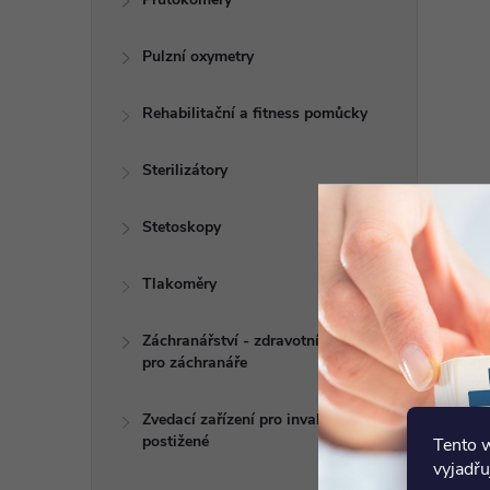
Pulzní oxymetry
Rehabilitační a fitness pomůcky
Sterilizátory
Stetoskopy
Tlakoměry
Záchranářství - zdravotní potřeby
pro záchranáře
Zvedací zařízení pro invalidy a
postižené
Tento 
vyjadřu