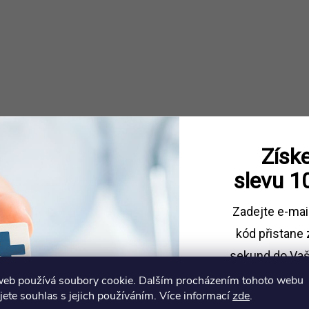
Získe
slevu
1
Zadejte e-mai
kód
přistane 
sekund do Vaš
web používá soubory cookie. Dalším procházením tohoto webu
Sleva platí př
jete souhlas s jejich používáním. Více informací
zde
.
1500 