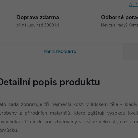
Znač
Doprava zdarma
Odborné pora
při nákupu nad 3000 Kč
Nevíte si rady? Konta
POPIS PRODUKTU
Detailní popis produktu
ato sada zobrazuje tři nejmenší kosti v lidském těle - kladí
yrobeny z přírodních materiálů, které zajišťují vysokou kva
ovadlinka i třmínek jsou zhotoveny v reálné velikosti, což z 
omůcku.