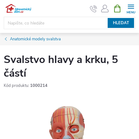
Přejít
NÁKUPNÍ
KOŠÍK
na
obsah
HLEDAT
Anatomické modely svalstva
Svalstvo hlavy a krku, 5
částí
Kód produktu:
1000214