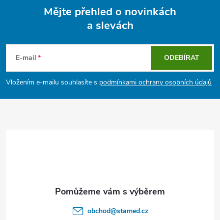
Mějte přehled o novinkách
a slevách
Z
á
E-mail
ODEBÍRAT
p
Vložením e-mailu souhlasíte s
podmínkami ochrany osobních údajů
a
t
í
obchod
@
stamed.cz