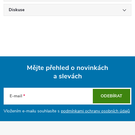
Diskuse
Mějte přehled o novinkách
a slevách
Z
á
E-mail
ODEBÍRAT
p
Vložením e-mailu souhlasíte s
podmínkami ochrany osobních údajů
a