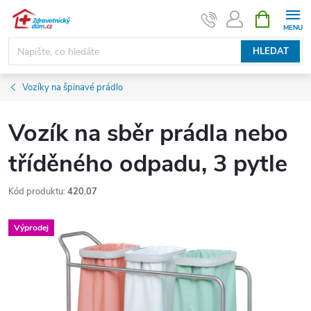
Přejít
NÁKUPNÍ
KOŠÍK
na
obsah
HLEDAT
Vozíky na špinavé prádlo
Vozík na sběr prádla nebo
tříděného odpadu, 3 pytle
Kód produktu:
420.07
Výprodej