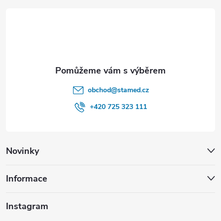
t
í
obchod
@
stamed.cz
+420 725 323 111
Novinky
Informace
Instagram