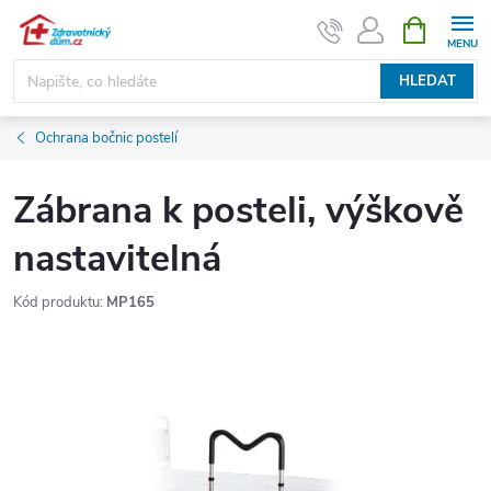
Přejít
NÁKUPNÍ
KOŠÍK
na
obsah
HLEDAT
Ochrana bočnic postelí
Zábrana k posteli, výškově
nastavitelná
Kód produktu:
MP165