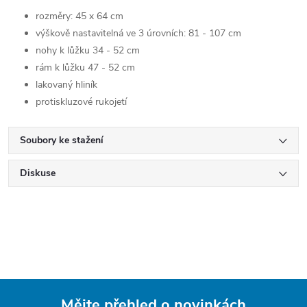
rozměry: 45 x 64 cm
výškově nastavitelná ve 3 úrovních: 81 - 107 cm
nohy k lůžku 34 - 52 cm
rám k lůžku 47 - 52 cm
lakovaný hliník
protiskluzové rukojetí
Soubory ke stažení
Diskuse
Mějte přehled o novinkách