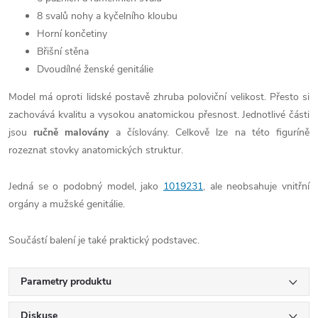
8 svalů nohy a kyčelního kloubu
Horní končetiny
Břišní stěna
Dvoudílné ženské genitálie
Model má oproti lidské postavě zhruba poloviční velikost. Přesto si
zachovává kvalitu a vysokou anatomickou přesnost. Jednotlivé části
jsou
ručně malovány
a číslovány. Celkově lze na této figuríně
rozeznat stovky anatomických struktur.
Jedná se o podobný model, jako
1019231
, ale neobsahuje vnitřní
orgány a mužské genitálie.
Součástí balení je také praktický podstavec.
Parametry produktu
Diskuse