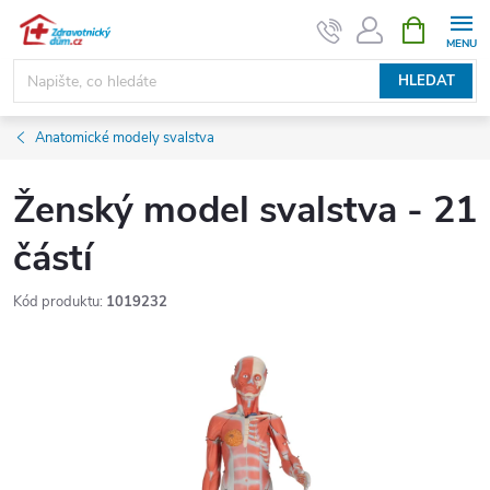
Přejít
NÁKUPNÍ
KOŠÍK
na
obsah
HLEDAT
Anatomické modely svalstva
Ženský model svalstva - 21
částí
Kód produktu:
1019232