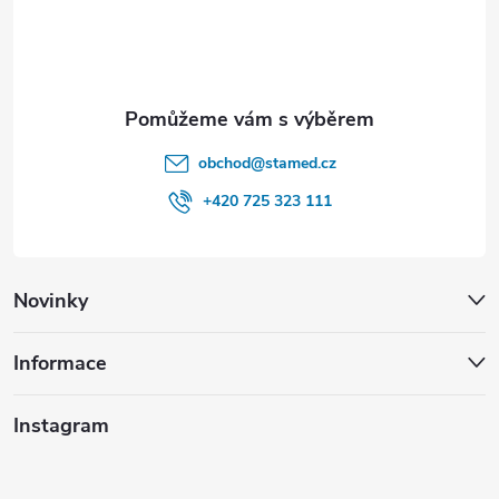
í
obchod
@
stamed.cz
+420 725 323 111
Novinky
Informace
Instagram