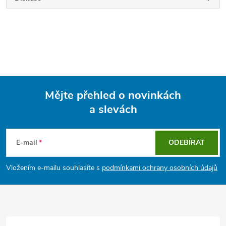
Mějte přehled o novinkách
a slevách
Z
á
E-mail
ODEBÍRAT
p
Vložením e-mailu souhlasíte s
podmínkami ochrany osobních údajů
a
t