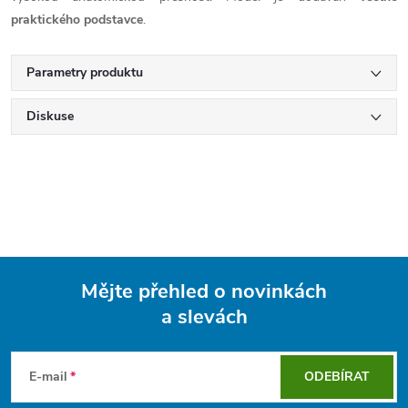
praktického podstavce
.
Parametry produktu
Diskuse
Mějte přehled o novinkách
a slevách
Z
á
E-mail
ODEBÍRAT