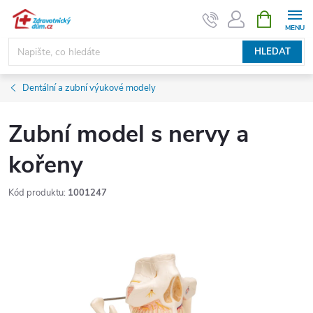
Přejít
NÁKUPNÍ
KOŠÍK
na
obsah
HLEDAT
Dentální a zubní výukové modely
Zubní model s nervy a
kořeny
Kód produktu:
1001247