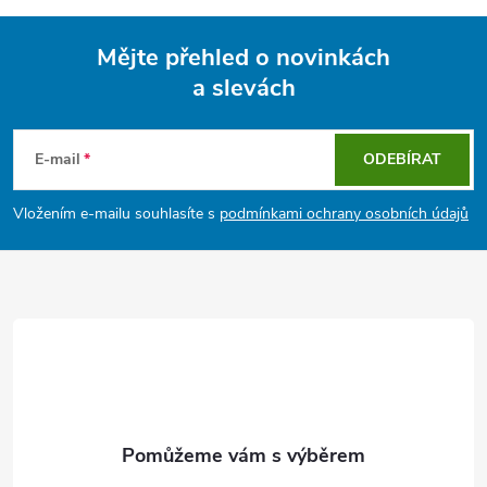
Mějte přehled o novinkách
a slevách
Z
á
E-mail
ODEBÍRAT
p
Vložením e-mailu souhlasíte s
podmínkami ochrany osobních údajů
a
t
í