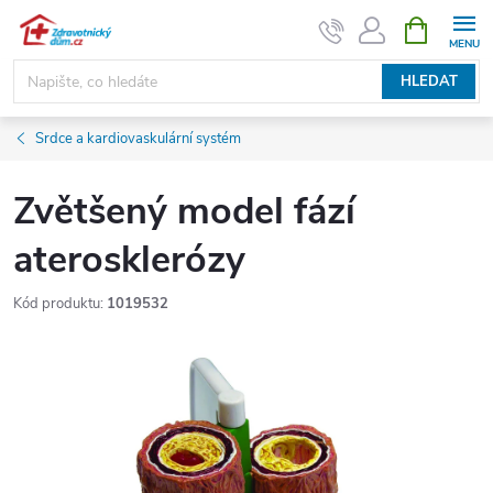
Přejít
NÁKUPNÍ
KOŠÍK
na
obsah
HLEDAT
Srdce a kardiovaskulární systém
Zvětšený model fází
aterosklerózy
Kód produktu:
1019532