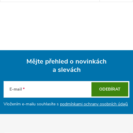
Mějte přehled o novinkách
a slevách
Z
á
E-mail
ODEBÍRAT
p
Vložením e-mailu souhlasíte s
podmínkami ochrany osobních údajů
a