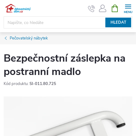
Přejít
NÁKUPNÍ
KOŠÍK
na
obsah
HLEDAT
Pečovatelský nábytek
Bezpečnostní záslepka na
postranní madlo
Kód produktu:
SI-011.80.725