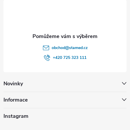
t
í
obchod
@
stamed.cz
+420 725 323 111
Novinky
Informace
Instagram