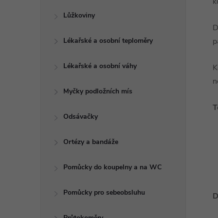
k
Lůžkoviny
D
Lékařské a osobní teploměry
p
Lékařské a osobní váhy
K
n
Myčky podložních mís
T
Odsávačky
Ortézy a bandáže
Pomůcky do koupelny a na WC
Pomůcky pro sebeobsluhu
D
Průtokoměry