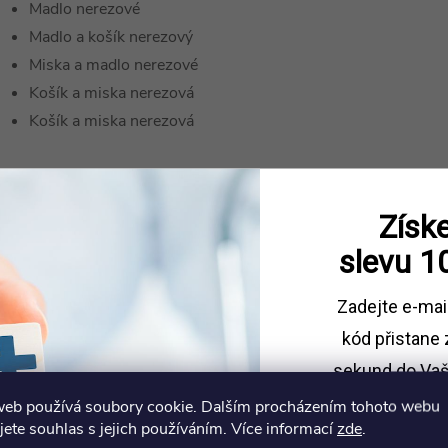
Madlo nerezové
Madlo a košík nerezový
Miska a madlo nerezové
Košík a miska nerezová
Košík a miska nerezová
K tomuto produktu doporuču
Získe
slevu
1
Zadejte e-mai
kód
přistane 
sekund do Vaš
web používá soubory cookie. Dalším procházením tohoto webu
Sleva platí př
jete souhlas s jejich používáním. Více informací
zde
.
1500 