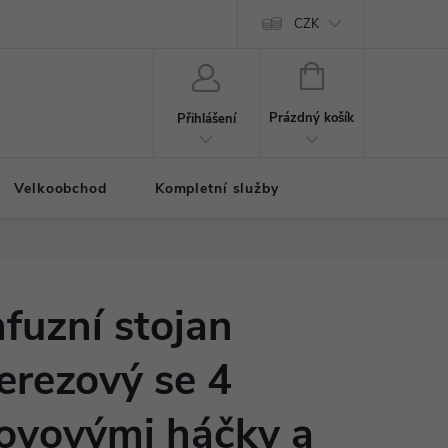
CZK
NÁKUPNÍ
KOŠÍK
Prázdný košík
Přihlášení
Velkoobchod
Kompletní služby
nfuzní stojan
erezový se 4
ovovými háčky a