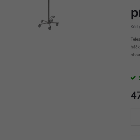
p
Kód 
Tele
háčk
obsa
4
Měr
cena