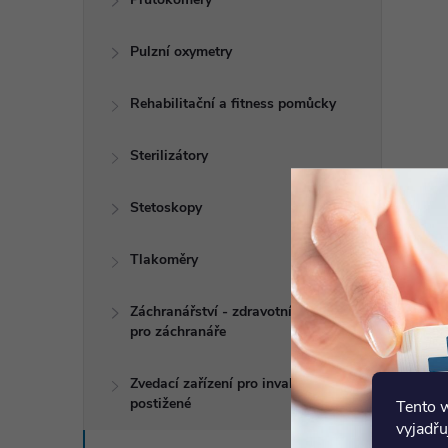
Pulzní oxymetry
Rehabilitační a fitness pomůcky
Sterilizátory
Stetoskopy
Tlakoměry
Záchranářství - zdravotní potřeby
pro záchranáře
Zvedací zařízení pro invalidy a
postižené
Tento 
vyjadřu