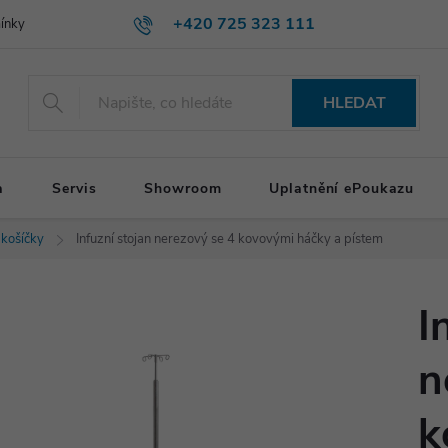
+420 725 323 111
ínky
HLEDAT
a
Servis
Showroom
Uplatnění ePoukazu
 košíčky
Infuzní stojan nerezový se 4 kovovými háčky a pístem
I
n
k