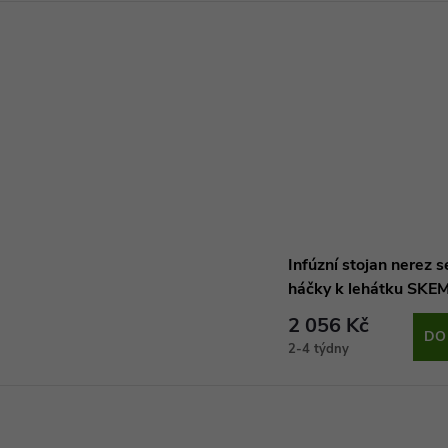
Infúzní stojan nerez s
háčky k lehátku SKE
2 056 Kč
DO
2-4 týdny