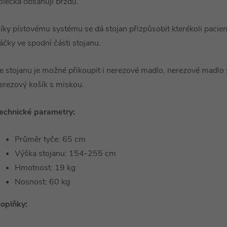
olečka obsahují brzdu.
íky pístovému systému se dá stojan přizpůsobit kterékoli pacie
áčky ve spodní části stojanu.
e stojanu je možné přikoupit i nerezové madlo, nerezové madlo
erezový košík s miskou.
echnické parametry:
Průměr tyče: 65 cm
Výška stojanu: 154-255 cm
Hmotnost: 19 kg
Nosnost: 60 kg
oplňky: