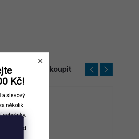
jeme ještě dokoupit
jte
00 Kč!
l a slevový
za několik
í schránky.
i nákupu
nad
Kč.