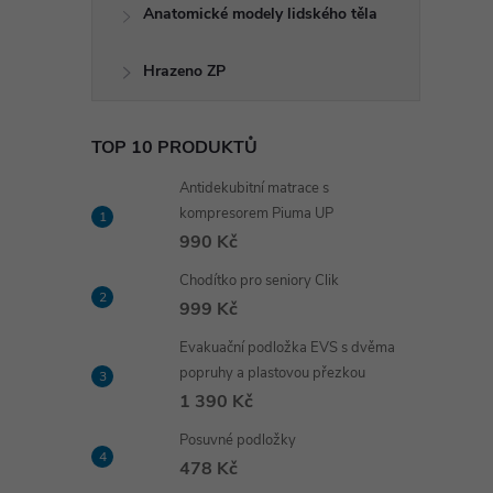
Anatomické modely lidského těla
Hrazeno ZP
TOP 10 PRODUKTŮ
Antidekubitní matrace s
kompresorem Piuma UP
990 Kč
Chodítko pro seniory Clik
999 Kč
Evakuační podložka EVS s dvěma
popruhy a plastovou přezkou
1 390 Kč
Posuvné podložky
478 Kč