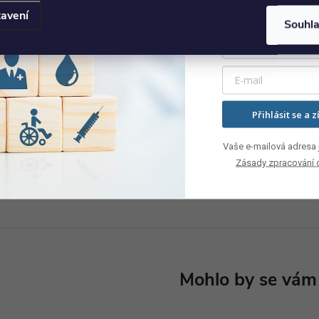
avení
Souhl
Infuzní stojan nerezový se 4
Infuzní stojan nerezo
plastovými háčky
kovovými háčky
1 965 Kč
3 076 Kč
Přihlásit se a z
DO KOŠÍKU
DO
Skladem
Skladem
Vaše e-mailová adresa j
Kód:
MI436
Zásady zpracování 