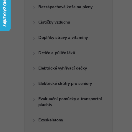
t
Bezzápachové koše na pleny
r
Čističky vzduchu
a
Doplňky stravy a vitamíny
n
Drtiče a půliče léků
n
Elektrické vyhřívací dečky
í
Elektrické skútry pro seniory
p
Evakuační pomůcky a transportní
plachty
a
n
Exoskeletony