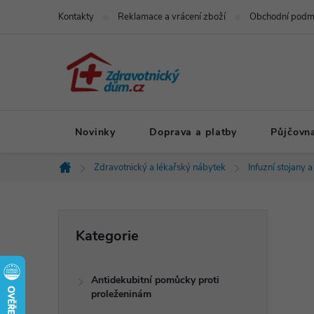
Přejít
Kontakty
Reklamace a vrácení zboží
Obchodní podm
na
obsah
Novinky
Doprava a platby
Půjčovn
Zdravotnický a lékařský nábytek
Infuzní stojany a
Domů
P
Přeskočit
Kategorie
kategorie
o
Antidekubitní pomůcky proti
s
proleženinám