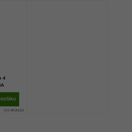
e 4
MA
 KOŠÍKU
Kód:
BCA113