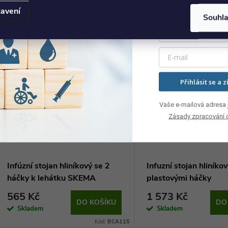
avení
Souhl
Přihlásit se a z
Vaše e-mailová adresa j
Zásady zpracování 
Infúzní stojan hliníkový se 2
Infuzní stojan hliníko
háčky k lehátku SKEMA
plastovými háčky
565 Kč
1 573 Kč
DO KOŠÍKU
DO
Skladem
Skladem
Kód:
BCA115