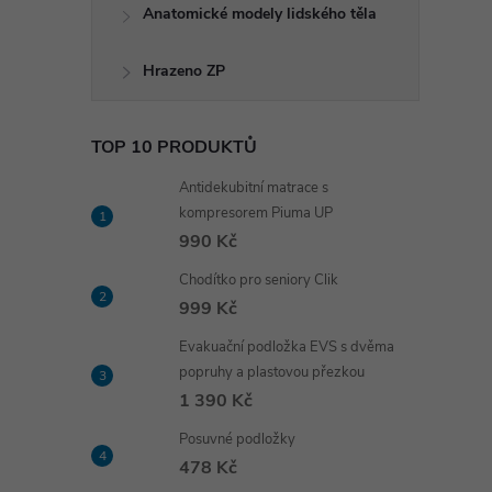
Anatomické modely lidského těla
Hrazeno ZP
TOP 10 PRODUKTŮ
Antidekubitní matrace s
kompresorem Piuma UP
990 Kč
Chodítko pro seniory Clik
999 Kč
Evakuační podložka EVS s dvěma
popruhy a plastovou přezkou
1 390 Kč
Posuvné podložky
478 Kč