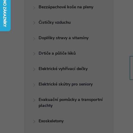
t
Bezzápachové koše na pleny
r
Čističky vzduchu
a
Doplňky stravy a vitamíny
n
Drtiče a půliče léků
n
Elektrické vyhřívací dečky
í
Elektrické skútry pro seniory
p
Evakuační pomůcky a transportní
plachty
a
n
Exoskeletony