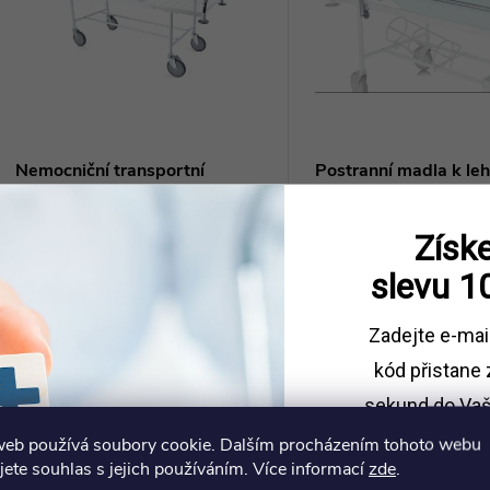
Nemocniční transportní
Postranní madla k le
lehátko SKEMA
SKEMA
25 024 Kč
6 212 Kč
Získe
DO KOŠÍKU
DO
2-4 týdny
2-4 týdny
slevu
1
Kód:
BC100
Zadejte e-mai
kód
přistane 
sekund do Vaš
web používá soubory cookie. Dalším procházením tohoto webu
Sleva platí př
jete souhlas s jejich používáním. Více informací
zde
.
1500 