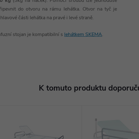
0 kg
(5kg na háček). Pomocí šroubu lze jednoduše
řipevnit do otvoru na rámu lehátka. Otvor na tyč je
 hlavové části lehátka na pravé i levé straně.
nfuzní stojan je kompatibilní s
lehátkem SKEMA
.
K tomuto produktu doporuču