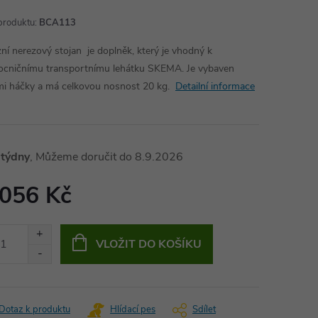
produktu:
BCA113
zní nerezový stojan je doplněk, který je vhodný k
cničnímu transportnímu lehátku SKEMA. Je vybaven
mi háčky a má celkovou nosnost 20 kg.
Detailní informace
 týdny
8.9.2026
 056 Kč
ná
:
VLOŽIT DO KOŠÍKU
Dotaz k produktu
Hlídací pes
Sdílet