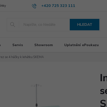
+420 725 323 111
ínky
HLEDAT
a
Servis
Showroom
Uplatnění ePoukazu
nerez se 4 háčky k lehátku SKEMA
I
s
S