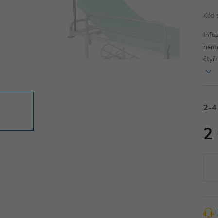
Kód 
Infu
nemo
čtyř
2-4
2
Měr
cena