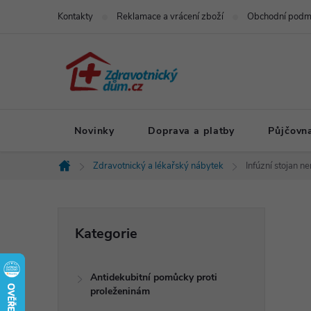
Přejít
Kontakty
Reklamace a vrácení zboží
Obchodní podm
na
obsah
Novinky
Doprava a platby
Půjčovn
Zdravotnický a lékařský nábytek
Infúzní stojan 
Domů
P
Přeskočit
Kategorie
kategorie
o
Antidekubitní pomůcky proti
s
proleženinám