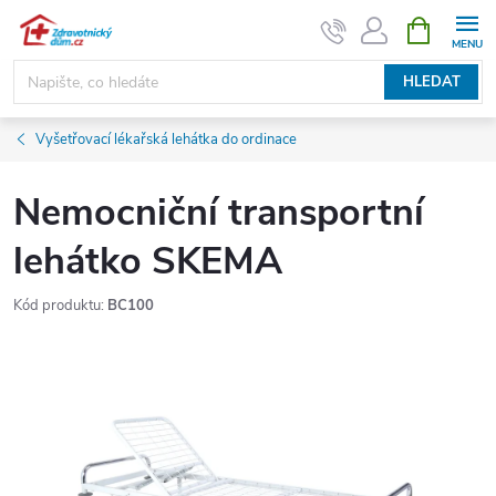
Přejít
NÁKUPNÍ
KOŠÍK
na
obsah
HLEDAT
Vyšetřovací lékařská lehátka do ordinace
Nemocniční transportní
lehátko SKEMA
Kód produktu:
BC100