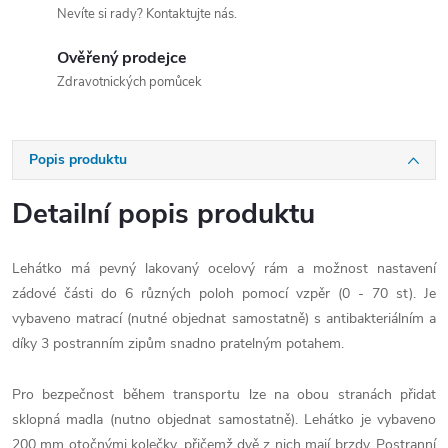
Nevíte si rady? Kontaktujte nás.
Ověřený prodejce
Zdravotnických pomůcek
Popis produktu
Detailní popis produktu
Lehátko má pevný lakovaný ocelový rám a možnost nastavení
zádové části do 6 různých poloh pomocí vzpěr
(0 - 70 st). Je
vybaveno matrací (nutné objednat samostatně) s antibakteriálním a
díky 3 postranním zipům snadno pratelným potahem.
Pro bezpečnost během transportu lze na obou stranách přidat
sklopná madla (nutno objednat samostatně). Lehátko je vybaveno
200 mm otočnými kolečky, přičemž dvě z nich mají brzdy. Postranní