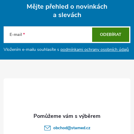
Mějte přehled o novinkách
a slevách
Z
á
E-mail
ODEBÍRAT
p
Vložením e-mailu souhlasíte s
podmínkami ochrany osobních údajů
a
t
í
obchod
@
stamed.cz