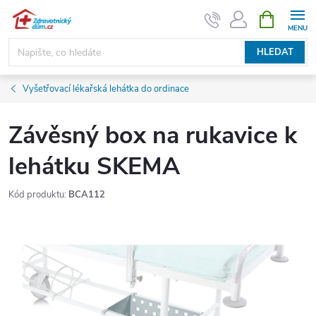
Přejít
NÁKUPNÍ
KOŠÍK
na
obsah
HLEDAT
Vyšetřovací lékařská lehátka do ordinace
Závěsný box na rukavice k
lehátku SKEMA
Kód produktu:
BCA112