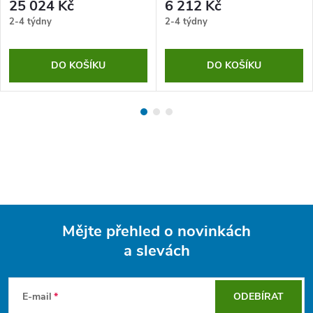
25 024 Kč
6 212 Kč
2-4 týdny
2-4 týdny
DO KOŠÍKU
DO KOŠÍKU
Mějte přehled o novinkách
a slevách
Z
á
E-mail
ODEBÍRAT