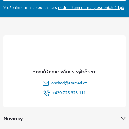
p
Vložením e-mailu souhlasíte s
podmínkami ochrany osobních údajů
a
t
í
obchod
@
stamed.cz
+420 725 323 111
Novinky