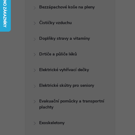
t
Bezzápachové koše na pleny
r
Čističky vzduchu
a
Doplňky stravy a vitamíny
n
Drtiče a půliče léků
n
Elektrické vyhřívací dečky
í
Elektrické skútry pro seniory
p
Evakuační pomůcky a transportní
plachty
a
n
Exoskeletony