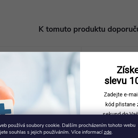
K tomuto produktu doporuču
Získe
slevu
1
Zadejte e-mai
kód
přistane 
sekund do Vaš
web používá soubory cookie. Dalším procházením tohoto webu
Sleva platí př
Model plíce s hrtanem, 7 částí
Model hrtanu s průd
jete souhlas s jejich používáním. Více informací
zde
.
stromem a průhledný
1500 