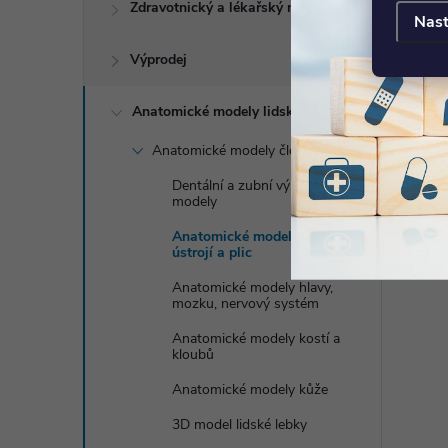
Zdravotnický a lékařský nábytek
Nast
14 637 Kč
DO KOŠÍKU
DO KOŠÍKU
8-10 týdnů
Výprodej
Kód:
1001242
Kód:
1000274
Anatomické modely lidského těla
Anatomické modely člověka
Dentální a zubní výukové
modely
Anatomické modely dýchací
ústrojí a plic
Anatomické modely hlavy,
mozku, nervový systém
Anatomické modely kostí a
kloubů
Anatomické modely kůže
3D model lidské lebky