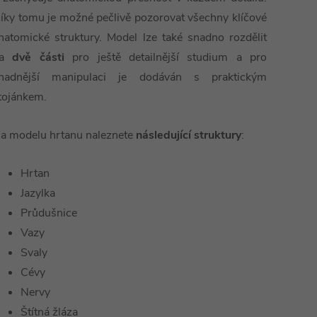
íky tomu je možné pečlivě pozorovat všechny klíčové
natomické struktury. Model lze také snadno rozdělit
na
dvě části
pro ještě detailnější studium a pro
nadnější manipulaci je dodáván s praktickým
tojánkem.
a modelu hrtanu naleznete
následující struktury
:
Hrtan
Jazylka
Průdušnice
Vazy
Svaly
Cévy
Nervy
Štítná žláza