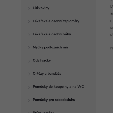
D
Lůžkoviny
a
Lékařské a osobní teploměry
s
Lékařské a osobní váhy
s
Myčky podložních mís
N
Odsávačky
Ortézy a bandáže
Pomůcky do koupelny a na WC
Pomůcky pro sebeobsluhu
Průtokoměry