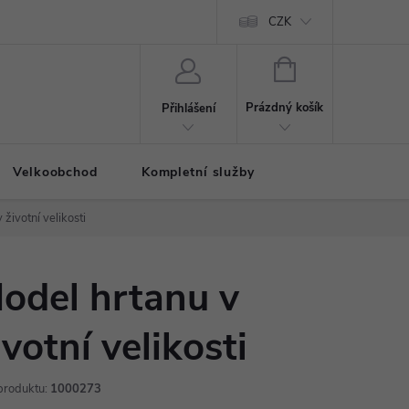
CZK
NÁKUPNÍ
KOŠÍK
Prázdný košík
Přihlášení
Velkoobchod
Kompletní služby
životní velikosti
odel hrtanu v
ivotní velikosti
produktu:
1000273