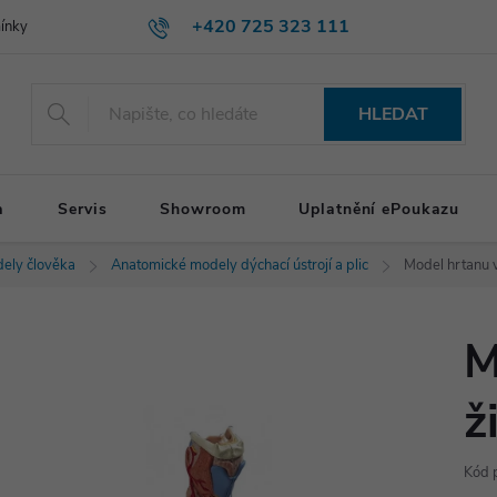
+420 725 323 111
ínky
HLEDAT
a
Servis
Showroom
Uplatnění ePoukazu
ely člověka
Anatomické modely dýchací ústrojí a plic
Model hrtanu v 
M
ž
Kód 