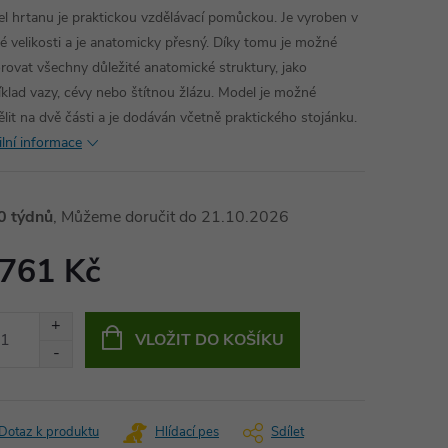
l hrtanu je praktickou vzdělávací pomůckou. Je vyroben v
né velikosti a je anatomicky přesný. Díky tomu je možné
rovat všechny důležité anatomické struktury, jako
íklad vazy, cévy nebo štítnou žlázu. Model je možné
ělit na dvě části a je dodáván včetně praktického stojánku.
ilní informace
0 týdnů
21.10.2026
 761 Kč
ná
:
VLOŽIT DO KOŠÍKU
Dotaz k produktu
Hlídací pes
Sdílet