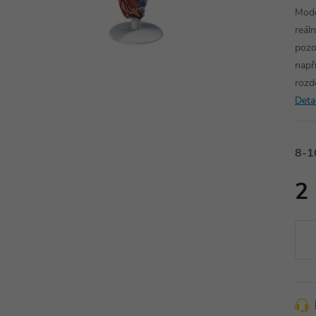
Mode
reál
pozo
např
rozd
Deta
8-1
2
Měr
cena