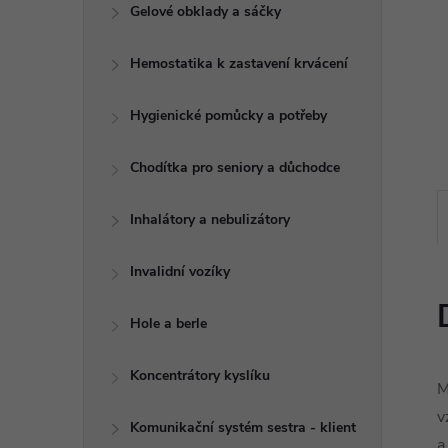
e
Gelové obklady a sáčky
l
Hemostatika k zastavení krvácení
Hygienické pomůcky a potřeby
Chodítka pro seniory a důchodce
Inhalátory a nebulizátory
Invalidní vozíky
Hole a berle
Koncentrátory kyslíku
M
v
Komunikační systém sestra - klient
a