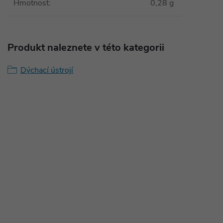
Hmotnost
:
0,28 g
Produkt naleznete v této kategorii
Dýchací ústrojí