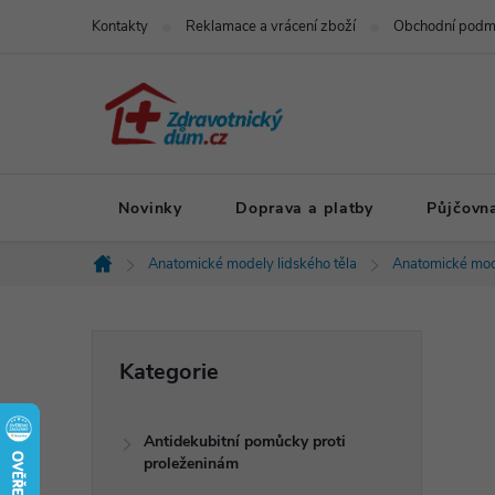
Přejít
Kontakty
Reklamace a vrácení zboží
Obchodní podm
na
obsah
Novinky
Doprava a platby
Půjčovn
Anatomické modely lidského těla
Anatomické mod
Domů
P
Přeskočit
Kategorie
kategorie
o
Antidekubitní pomůcky proti
s
proleženinám