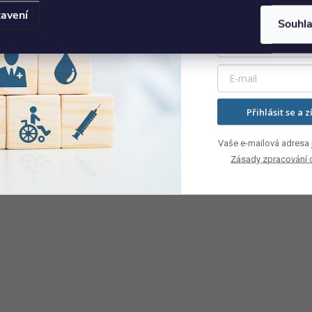
DO KOŠÍKU
DO
8-10 týdnů
8-10 týdnů
avení
Souhl
Kód:
1000274
Přihlásit se a z
Vaše e-mailová adresa j
Zásady zpracování 