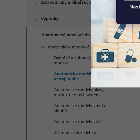
Zdravotnický a lékařský nábytek
DO KOŠÍKU
DO KOŠÍKU
8-10 týdnů
Nast
Kód:
1001243
Kód:
1000273
Výprodej
Anatomické modely lidského těla
Anatomické modely člověka
Dentální a zubní výukové
modely
Anatomické modely dýchací
ústrojí a plic
Anatomické modely hlavy,
mozku, nervový systém
Anatomické modely kostí a
kloubů
Anatomické modely kůže
3D model lidské lebky