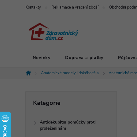
Přejít
Kontakty
Reklamace a vrácení zboží
Obchodní podm
na
obsah
Novinky
Doprava a platby
Půjčovn
Anatomické modely lidského těla
Anatomické mod
Domů
P
Přeskočit
Kategorie
kategorie
o
Antidekubitní pomůcky proti
s
proleženinám