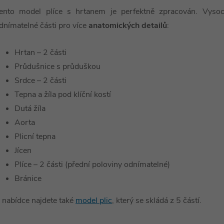
ento model plíce s hrtanem je perfektně zpracován. Vysoce
dnímatelné části pro více
anatomických detailů
:
Hrtan – 2 části
Průdušnice s průduškou
Srdce – 2 části
Tepna a žíla pod klíční kostí
Dutá žíla
Aorta
Plicní tepna
Jícen
Plíce – 2 části (přední poloviny odnímatelné)
Bránice
 nabídce najdete také
model plic
, který se skládá z 5 částí.