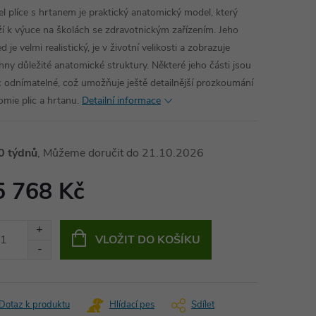
l plíce s hrtanem je praktický anatomický model, který
ží k výuce na školách se zdravotnickým zařízením. Jeho
d je velmi realistický, je v životní velikosti a zobrazuje
hny důležité anatomické struktury. Některé jeho části jsou
c odnímatelné, což umožňuje ještě detailnější prozkoumání
omie plic a hrtanu.
Detailní informace
0 týdnů
21.10.2026
5 768 Kč
ná
:
VLOŽIT DO KOŠÍKU
Dotaz k produktu
Hlídací pes
Sdílet