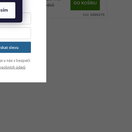
 KOŠÍKU
DO KOŠÍKU
8-10 týdnů
8-10 týd
asím
Kód:
1001242
Kód:
1000275
ískat slevu
e u nás v bezpečí.
osobních údajů