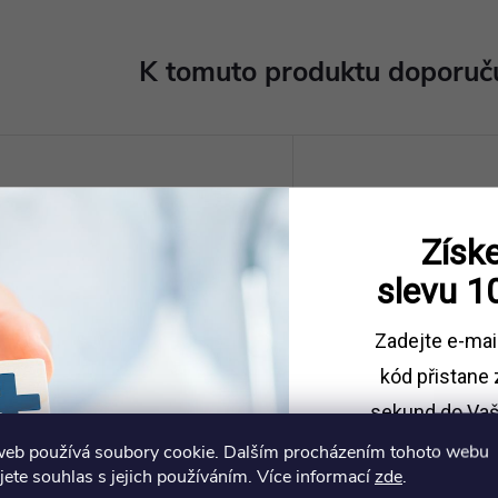
K tomuto produktu doporuču
Získe
slevu
1
Zadejte e-mai
kód
přistane 
sekund do Vaš
CT model průduškového
Funkční model hrtanu,
web používá soubory cookie. Dalším procházením tohoto webu
stromu s hrtanem
zvětšený
Sleva platí př
jete souhlas s jejich používáním. Více informací
zde
.
14 637 Kč
9 314 Kč
1500 