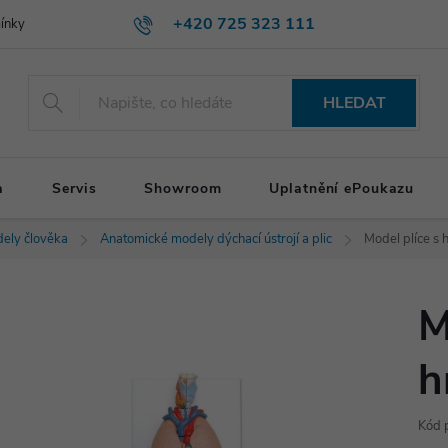
+420 725 323 111
ínky
HLEDAT
a
Servis
Showroom
Uplatnění ePoukazu
ely člověka
Anatomické modely dýchací ústrojí a plic
Model plíce s 
M
h
Kód 