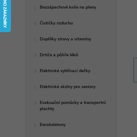
t
Bezzápachové koše na pleny
r
Čističky vzduchu
a
Doplňky stravy a vitamíny
n
Drtiče a půliče léků
n
Elektrické vyhřívací dečky
í
Elektrické skútry pro seniory
p
Evakuační pomůcky a transportní
plachty
a
n
Exoskeletony