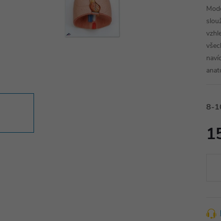
Mode
slou
vzhle
všec
naví
anat
8-1
1
Měr
cena