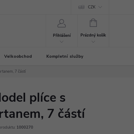
CZK
NÁKUPNÍ
KOŠÍK
Prázdný košík
Přihlášení
Velkoobchod
Kompletní služby
hrtanem, 7 částí
odel plíce s
rtanem, 7 částí
produktu:
1000270