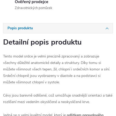
Ověřený prodejce
Zdravotnických pomůcek
Popis produktu
Detailní popis produktu
Tento model srdce je velmi precizně zpracovaný a zobrazuje
všechny důležité anatomické detaily a struktury. Díky tomu si
můžete všimnout všech tepen, žil, chlopní i srdečních komor a síní.
Srdeční chlopně jsou vyobrazeny v diastole a na podstavci si
můžete všimnout chlopní v systole.
Cévy jsou barevně odlišené, což umožňuje snadnější orientaci a také
rozlišení mezi vedením okysličené a neokysličené krve.
Jedná se o velmi kvalitní model, který je
odlitkem opravdového