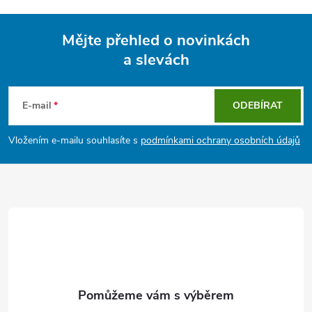
Mějte přehled o novinkách
a slevách
Z
á
E-mail
ODEBÍRAT
p
Vložením e-mailu souhlasíte s
podmínkami ochrany osobních údajů
a
t
í