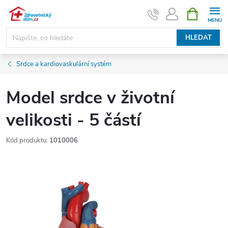
Přejít
NÁKUPNÍ
KOŠÍK
na
obsah
HLEDAT
Srdce a kardiovaskulární systém
Model srdce v životní
velikosti - 5 částí
Kód produktu:
1010006