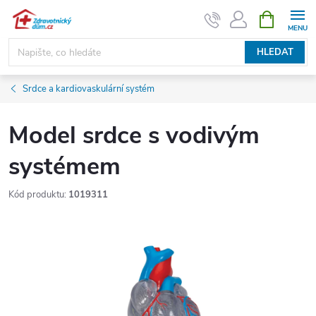
Přejít
NÁKUPNÍ
KOŠÍK
na
obsah
HLEDAT
Srdce a kardiovaskulární systém
Model srdce s vodivým
systémem
Kód produktu:
1019311