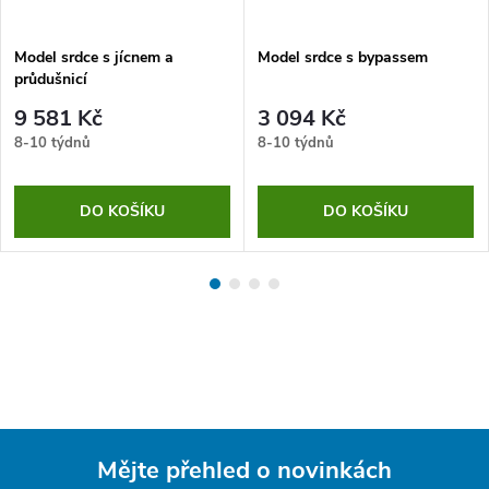
Model srdce s jícnem a
Model srdce s bypassem
průdušnicí
9 581 Kč
3 094 Kč
8-10 týdnů
8-10 týdnů
DO KOŠÍKU
DO KOŠÍKU
Mějte přehled o novinkách