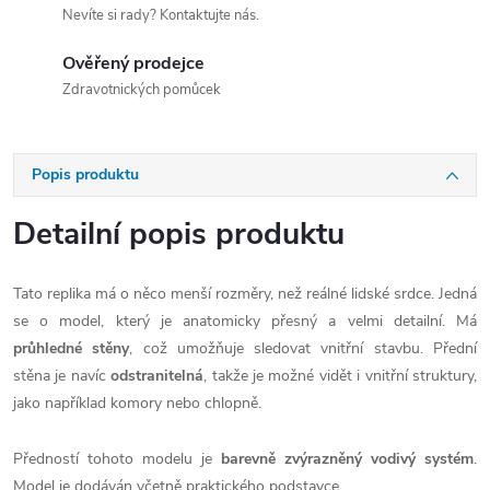
Nevíte si rady? Kontaktujte nás.
Ověřený prodejce
Zdravotnických pomůcek
Popis produktu
Detailní popis produktu
Tato replika má o něco menší rozměry, než reálné lidské srdce. Jedná
se o model, který je anatomicky přesný a velmi detailní. Má
průhledné stěny
, což umožňuje sledovat vnitřní stavbu. Přední
stěna je navíc
odstranitelná
, takže je možné vidět i vnitřní struktury,
jako například komory nebo chlopně.
Předností tohoto modelu je
barevně zvýrazněný vodivý systém
.
Model je dodáván včetně praktického podstavce.