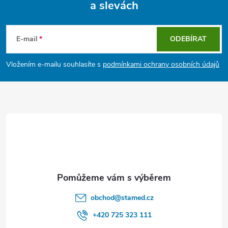
a slevách
Z
á
E-mail
ODEBÍRAT
p
Vložením e-mailu souhlasíte s
podmínkami ochrany osobních údajů
a
t
í
obchod
@
stamed.cz
+420 725 323 111