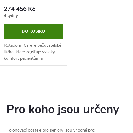
274 456 Kč
4 týdny
DO KOŠÍKU
Rotadorm Care je pečovatelské
lůžko, které zajišťuje vysoký
komfort pacientům a
usnadňuje práci
pečovatelskému personálu.
Jeho největší předností je
O
otočný rošt, který disponuje...
v
l
Pro koho jsou určeny
á
d
Polohovací postele pro seniory jsou vhodné pro: