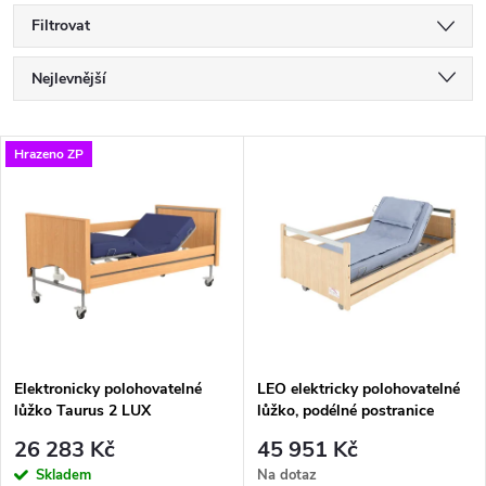
Filtrovat
Ř
Nejlevnější
a
Nejdražší
V
Hrazeno ZP
Nejprodávanější
z
ý
Abecedně
e
p
n
i
í
s
p
Elektronicky polohovatelné
LEO elektricky polohovatelné
lůžko Taurus 2 LUX
lůžko, podélné postranice
p
r
26 283 Kč
45 951 Kč
Skladem
Na dotaz