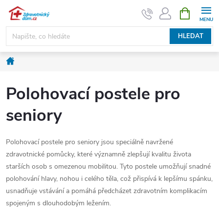
Přejít
NÁKUPNÍ
KOŠÍK
na
obsah
HLEDAT
Domů
Polohovací postele pro
seniory
Polohovací postele pro seniory jsou speciálně navržené
zdravotnické pomůcky, které významně zlepšují kvalitu života
starších osob s omezenou mobilitou. Tyto postele umožňují snadné
polohování hlavy, nohou i celého těla, což přispívá k lepšímu spánku,
usnadňuje vstávání a pomáhá předcházet zdravotním komplikacím
spojeným s dlouhodobým ležením.