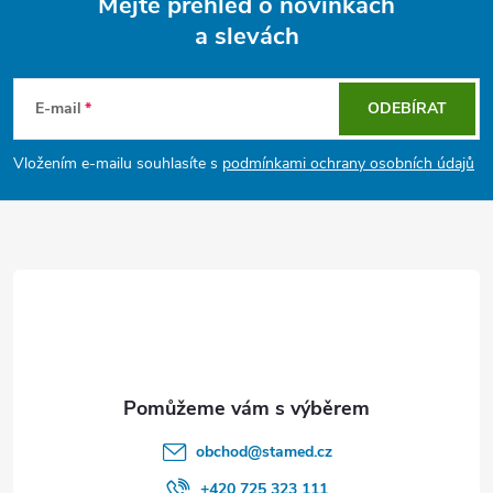
Mějte přehled o novinkách
a slevách
Z
á
E-mail
ODEBÍRAT
p
Vložením e-mailu souhlasíte s
podmínkami ochrany osobních údajů
a
t
í
obchod
@
stamed.cz
+420 725 323 111