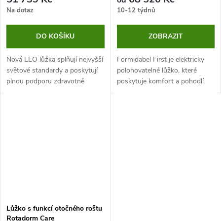
Na dotaz
10-12 týdnů
DO KOŠÍKU
ZOBRAZIT
Nová LEO lůžka splňují nejvyšší
Formidabel First je elektricky
světové standardy a poskytují
polohovatelné lůžko, které
plnou podporu zdravotně
poskytuje komfort a pohodlí
postiženým pacientům a lidem,
dlouhodobě ležícím osobám.
kteří potřebují dlouhodobou
Splňuje náročné požadavky, což
péči.
z něj dělá vhodné vybavení...
Lůžko s funkcí otočného roštu
Rotadorm Care