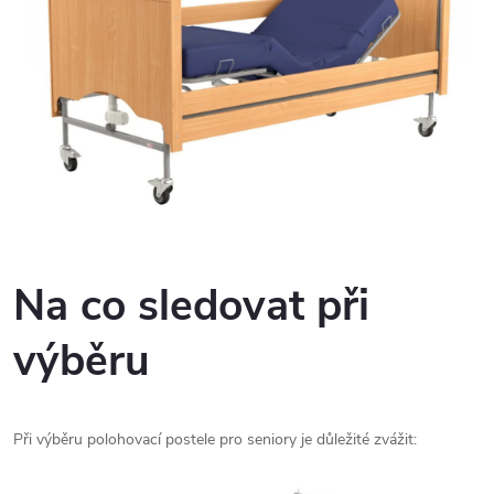
i
s
u
Na co sledovat při
výběru
Při výběru polohovací postele pro seniory je důležité zvážit: