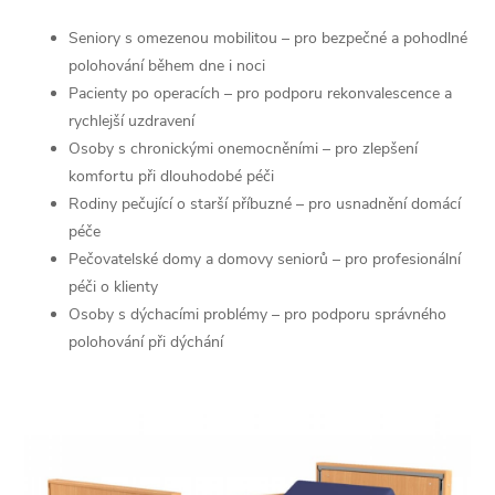
a
Seniory s omezenou mobilitou – pro bezpečné a pohodlné
polohování během dne i noci
c
Pacienty po operacích – pro podporu rekonvalescence a
í
rychlejší uzdravení
Osoby s chronickými onemocněními – pro zlepšení
p
komfortu při dlouhodobé péči
r
Rodiny pečující o starší příbuzné – pro usnadnění domácí
péče
v
Pečovatelské domy a domovy seniorů – pro profesionální
péči o klienty
k
Osoby s dýchacími problémy – pro podporu správného
y
polohování při dýchání
v
ý
p