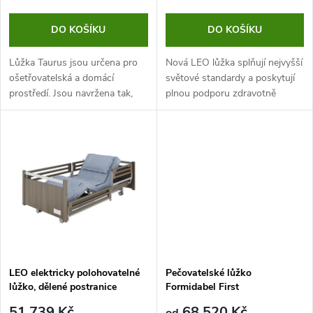
r
o
o
DO KOŠÍKU
DO KOŠÍKU
d
d
Lůžka Taurus jsou určena pro
Nová LEO lůžka splňují nejvyšší
u
ošetřovatelská a domácí
světové standardy a poskytují
prostředí. Jsou navržena tak,
plnou podporu zdravotně
u
aby poskytovala uživatelům
postiženým pacientům a lidem,
k
základní funkce a umožnila
kteří potřebují dlouhodobou
k
dosažení vhodné polohy. Nabízí
péči.
t
tak...
t
ů
ů
LEO elektricky polohovatelné
Pečovatelské lůžko
lůžko, dělené postranice
Formidabel First
51 739 Kč
68 520 Kč
od