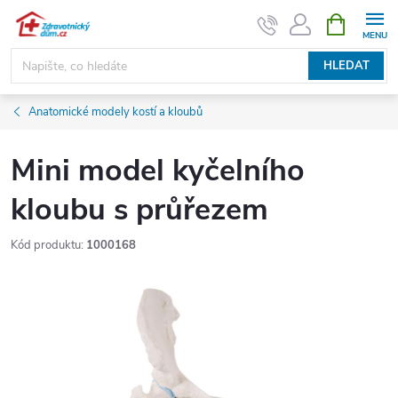
Přejít
NÁKUPNÍ
KOŠÍK
na
obsah
HLEDAT
Anatomické modely kostí a kloubů
Mini model kyčelního
kloubu s průřezem
Kód produktu:
1000168