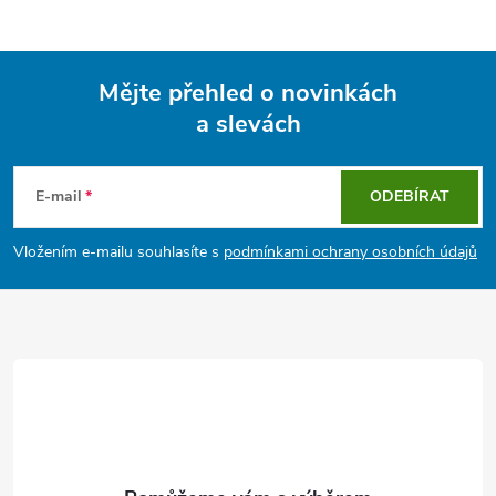
Mějte přehled o novinkách
a slevách
Z
á
E-mail
ODEBÍRAT
p
Vložením e-mailu souhlasíte s
podmínkami ochrany osobních údajů
a
t
í